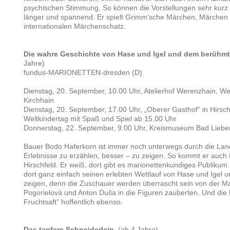
psychischen Stimmung. So können die Vorstellungen sehr kurz 
länger und spannend. Er spielt Grimm‘sche Märchen, Märchen
internationalen Märchenschatz.
Die wahre Geschichte von Hase und Igel und dem berühmt
Jahre )
fundus-MARIONETTEN-dresden (D)
Dienstag, 20. September, 10.00 Uhr, Atelierhof Werenzhain, We
Kirchhain
Dienstag, 20. September, 17.00 Uhr, „Oberer Gasthof“ in Hirsch
Weltkindertag mit Spaß und Spiel ab 15.00 Uhr
Donnerstag, 22. September, 9.00 Uhr, Kreismuseum Bad Lieb
Bauer Bodo Haferkorn ist immer noch unterwegs durch die Lan
Erlebnisse zu erzählen, besser – zu zeigen. So kommt er auch
Hirschfeld. Er weiß, dort gibt es marionettenkundiges Publiku
dort ganz einfach seinen erlebten Wettlauf von Hase und Igel
zeigen, denn die Zuschauer werden überrascht sein von der Ma
Pogorielová und Anton Duša in die Figuren zauberten. Und die 
Fruchtsaft“ hoffentlich ebenso.
Das tapfere Schneiderlein
(ab 4 Jahre )