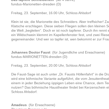
fundus-Marionetten-dresden (D)
Freitag, 23. September, 16.00 Uhr, Schloss Ahlsdorf
Klein ist sie, die Marionette des Schneiders. Aber treffsicher! Z
Klatsche erschlagen. Diese sieben Fliegen sollen den kleinen 
die Welt „begleiten“. Doch er ist noch tapferer. Durch ihn renn
ein Wildschwein klemmt im Kapellenfenster fest, und zwei Riese
gegeneinander. Und wer so tapfer ist, wen bekommt er zur Fr
Johannes Doctor Faust
(für Jugendliche und Erwachsene )
fundus-MARIONETTEN-dresden (D)
Freitag, 23. September, 20.00 Uhr, Schloss Ahlsdorf
Die Faust-Sage ist auch unter „Dr. Fausts Höllenfahrt“ in die 
wird eine böhmische Variante aufgeführt, die vom Jesuitentheate
einem in jeder Beziehung üppigen Leben eine Chance, dem Te
nutzen? Das böhmische Haustheater findet bei Kerzenschein e
Schloss Ahlsdorf.
Amadeus
(für Erwachsene )