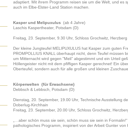
adaptiert. Mit ihrem Programm reisen sie um die Welt, und es sp
auch im Elbe-Elster-Land Station machen.
Kasper und Melipuxulus
(ab 4 Jahre )
Laschis Kaspertheater, Potsdam (D)
Freitag, 23. September, 9.30 Uhr, Schloss Grochwitz, Herzberg
Der kleine Jungteufel MELIPUXULUS hat Kasper zum guten Fr
PROMPOLLIUS KNALL überhaupt nicht, denn Teufel müssen böse
um Mitternacht wird gegen "Meli" abgestimmt und ein Urteil gef
Höllengeister nicht mit dem pfiffigen Kasper gerechnet! Ein übe
Oberteufel, sondern auch für alle großen und kleinen Zuschaue
Körperwelten (für Erwachsene)
Debbsch & Lebbsch, Potsdam (D)
Dienstag, 20. September, 19.00 Uhr, Technische Ausstellung
Doberlug-Kirchhain
Freitag, 23. September, 20.00 Uhr, Schloss Grochwitz, Herzber
„…aber schön muss sie sein, schön muss sie sein in Formalin!“ 
pathologisches Programm, inspiriert von der Arbeit Gunter von