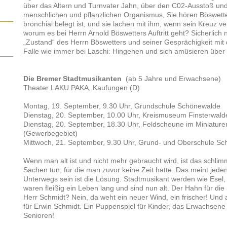
über das Altern und Turnvater Jahn, über den C02-Ausstoß un
menschlichen und pflanzlichen Organismus, Sie hören Böswetter
bronchial belegt ist, und sie lachen mit ihm, wenn sein Kreuz ve
worum es bei Herrn Arnold Böswetters Auftritt geht? Sicherlich 
„Zustand“ des Herrn Böswetters und seiner Gesprächigkeit mit
Falle wie immer bei Laschi: Hingehen und sich amüsieren übe
Die Bremer Stadtmusikanten
(ab 5 Jahre und Erwachsene )
Theater LAKU PAKA, Kaufungen (D)
Montag, 19. September, 9.30 Uhr, Grundschule Schönewalde
Dienstag, 20. September, 10.00 Uhr, Kreismuseum Finsterwald
Dienstag, 20. September, 18.30 Uhr, Feldscheune im Miniature
(Gewerbegebiet)
Mittwoch, 21. September, 9.30 Uhr, Grund- und Oberschule Sc
Wenn man alt ist und nicht mehr gebraucht wird, ist das schl
Sachen tun, für die man zuvor keine Zeit hatte. Das meint jeden
Unterwegs sein ist die Lösung. Stadtmusikant werden wie Esel
waren fleißig ein Leben lang und sind nun alt. Der Hahn für 
Herr Schmidt? Nein, da weht ein neuer Wind, ein frischer! Und a
für Erwin Schmidt. Ein Puppenspiel für Kinder, das Erwachsene
Senioren!