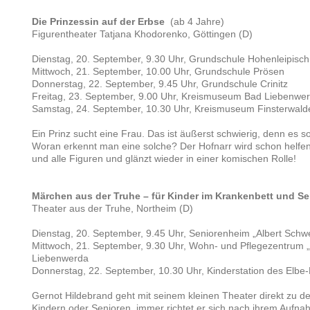
Die Prinzessin auf der Erbse
(ab 4 Jahre )
Figurentheater Tatjana Khodorenko, Göttingen (D)
Dienstag, 20. September, 9.30 Uhr, Grundschule Hohenleipisch
Mittwoch, 21. September, 10.00 Uhr, Grundschule Prösen
Donnerstag, 22. September, 9.45 Uhr, Grundschule Crinitz
Freitag, 23. September, 9.00 Uhr, Kreismuseum Bad Liebenwe
Samstag, 24. September, 10.30 Uhr, Kreismuseum Finsterwald
Ein Prinz sucht eine Frau. Das ist äußerst schwierig, denn es sol
Woran erkennt man eine solche? Der Hofnarr wird schon helfen.
und alle Figuren und glänzt wieder in einer komischen Rolle!
Märchen aus der Truhe – für Kinder im Krankenbett und Sen
Theater aus der Truhe, Northeim (D)
Dienstag, 20. September, 9.45 Uhr, Seniorenheim „Albert Schwe
Mittwoch, 21. September, 9.30 Uhr, Wohn- und Pflegezentrum „
Liebenwerda
Donnerstag, 22. September, 10.30 Uhr, Kinderstation des Elbe-
Gernot Hildebrand geht mit seinem kleinen Theater direkt zu d
Kindern oder Senioren, immer richtet er sich nach ihrem Aufn