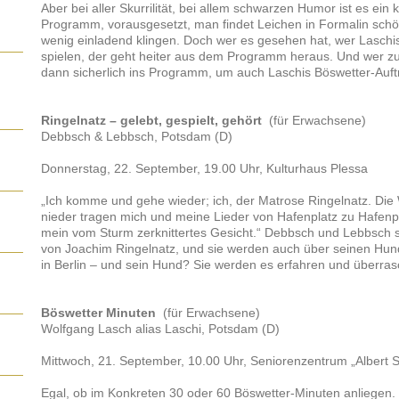
Aber bei aller Skurrilität, bei allem schwarzen Humor ist es ein 
Programm, vorausgesetzt, man findet Leichen in Formalin schö
wenig einladend klingen. Doch wer es gesehen hat, wer Laschi
spielen, der geht heiter aus dem Programm heraus. Und wer z
dann sicherlich ins Programm, um auch Laschis Böswetter-Auftri
Ringelnatz – gelebt, gespielt, gehört
(für Erwachsene)
Debbsch & Lebbsch, Potsdam (D)
Donnerstag, 22. September, 19.00 Uhr, Kulturhaus Plessa
„Ich komme und gehe wieder; ich, der Matrose Ringelnatz. Die
nieder tragen mich und meine Lieder von Hafenplatz zu Hafenpl
mein vom Sturm zerknittertes Gesicht.“ Debbsch und Lebbsch sp
von Joachim Ringelnatz, und sie werden auch über seinen Hund
in Berlin – und sein Hund? Sie werden es erfahren und überras
Böswetter Minuten
(für Erwachsene)
Wolfgang Lasch alias Laschi, Potsdam (D)
Mittwoch, 21. September, 10.00 Uhr, Seniorenzentrum „Albert 
Egal, ob im Konkreten 30 oder 60 Böswetter-Minuten anliegen. I