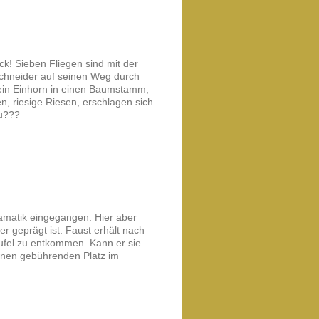
ack! Sieben Fliegen sind mit der
Schneider auf seinen Weg durch
t ein Einhorn in einen Baumstamm,
n, riesige Riesen, erschlagen sich
au???
Dramatik eingegangen. Hier aber
r geprägt ist. Faust erhält nach
ufel zu entkommen. Kann er sie
inen gebührenden Platz im