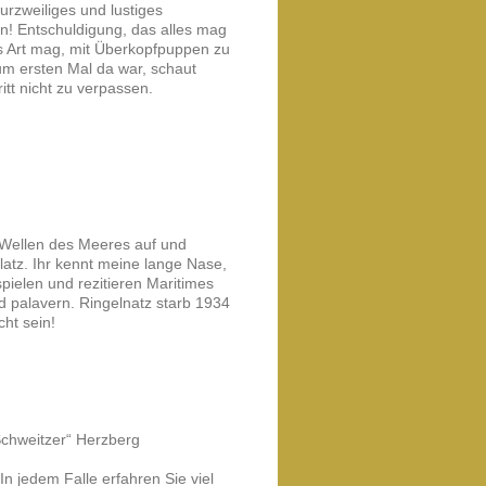
kurzweiliges und lustiges
n! Entschuldigung, das alles mag
s Art mag, mit Überkopfpuppen zu
um ersten Mal da war, schaut
tt nicht zu verpassen.
 Wellen des Meeres auf und
atz. Ihr kennt meine lange Nase,
ielen und rezitieren Maritimes
 palavern. Ringelnatz starb 1934
cht sein!
Schweitzer“ Herzberg
n jedem Falle erfahren Sie viel