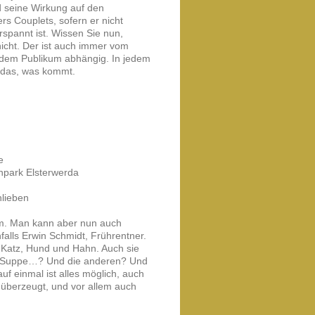
d seine Wirkung auf den
s Couplets, sofern er nicht
rspannt ist. Wissen Sie nun,
nicht. Der ist auch immer vom
 dem Publikum abhängig. In jedem
r das, was kommt.
e
npark Elsterwerda
hlieben
imm. Man kann aber nun auch
falls Erwin Schmidt, Frührentner.
, Katz, Hund und Hahn. Auch sie
die Suppe…? Und die anderen? Und
uf einmal ist alles möglich, auch
 überzeugt, und vor allem auch