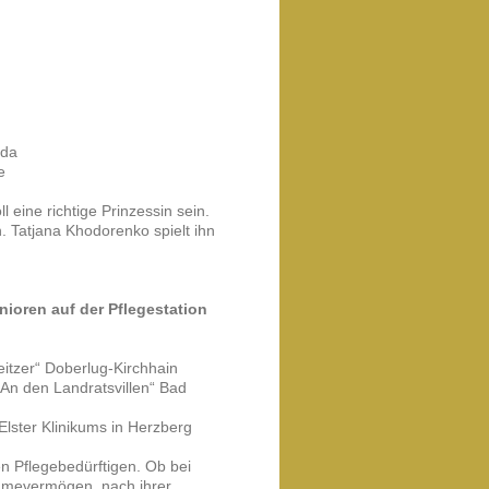
rda
e
l eine richtige Prinzessin sein.
 Tatjana Khodorenko spielt ihn
ioren auf der Pflegestation
itzer“ Doberlug-Kirchhain
An den Landratsvillen“ Bad
Elster Klinikums in Herzberg
en Pflegebedürftigen. Ob bei
ahmevermögen, nach ihrer