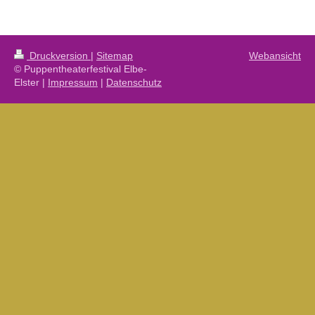
Druckversion
|
Sitemap
Webansicht
© Puppentheaterfestival Elbe-
Elster |
Impressum
|
Datenschutz