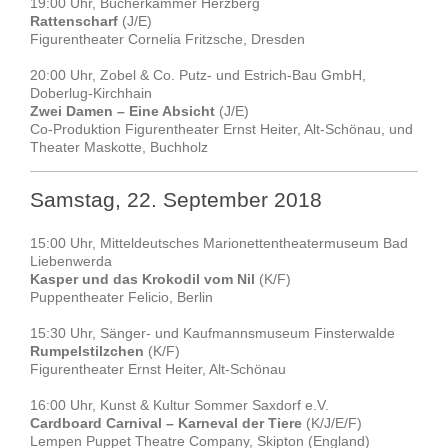
19:00 Uhr, Bücherkammer Herzberg
Rattenscharf
(J/E)
Figurentheater Cornelia Fritzsche, Dresden
20:00 Uhr, Zobel & Co. Putz- und Estrich-Bau GmbH,
Doberlug-Kirchhain
Zwei Damen – Eine Absicht
(J/E)
Co-Produktion Figurentheater Ernst Heiter, Alt-Schönau, und
Theater Maskotte, Buchholz
Samstag, 22. September 2018
15:00 Uhr, Mitteldeutsches Marionettentheatermuseum Bad
Liebenwerda
Kasper und das Krokodil vom Nil
(K/F)
Puppentheater Felicio, Berlin
15:30 Uhr, Sänger- und Kaufmannsmuseum Finsterwalde
Rumpelstilzchen
(K/F)
Figurentheater Ernst Heiter, Alt-Schönau
16:00 Uhr, Kunst & Kultur Sommer Saxdorf e.V.
Cardboard Carnival – Karneval der Tiere
(K/J/E/F)
Lempen Puppet Theatre Company, Skipton (England)