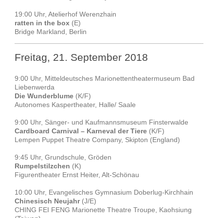
19:00 Uhr, Atelierhof Werenzhain
ratten in the box
(E)
Bridge Markland, Berlin
Freitag, 21. September 2018
9:00 Uhr, Mitteldeutsches Marionettentheatermuseum Bad
Liebenwerda
Die Wunderblume
(K/F)
Autonomes Kaspertheater, Halle/ Saale
9:00 Uhr, Sänger- und Kaufmannsmuseum Finsterwalde
Cardboard Carnival – Karneval der Tiere
(K/F)
Lempen Puppet Theatre Company, Skipton (England)
9:45 Uhr, Grundschule, Gröden
Rumpelstilzchen
(K)
Figurentheater Ernst Heiter, Alt-Schönau
10:00 Uhr, Evangelisches Gymnasium Doberlug-Kirchhain
Chinesisch Neujahr
(J/E)
CHING FEI FENG Marionette Theatre Troupe, Kaohsiung