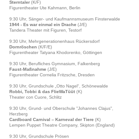
Sterntaler
(K/F)
Figurentheater Ute Kahmann, Berlin
9:30 Uhr, Sänger- und Kaufmannsmuseum Finsterwalde
1944 - Es war einmal ein Drache
(J/E)
Tandera Theater mit Figuren, Testorf
9:30 Uhr, Mehrgenerationenhaus Rückersdorf
Dornröschen
(K/F/E)
Figurentheater Tatyana Khodorenko, Göttingen
9:30 Uhr, Berufliches Gymnasium, Falkenberg
Faust-Maßnahme
(J/E)
Figurentheater Cornelia Fritzsche, Dresden
9:30 Uhr, Grundschule „Otto Nagel“, Schönewalde
Robbi, Tobbi & das FlieWaTüüt
(K)
Theater con Cuore, Schlitz
9:30 Uhr, Grund- und Oberschule "Johannes Clajus",
Herzberg
Cardboard Carnival – Karneval der Tiere
(K)
Lempen Puppet Theatre Company, Skipton (England)
9:30 Uhr, Grundschule Prösen