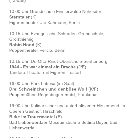
(Taiwan)
10:00 Uhr Grundschule Finsterwalde Nehesdorf
Sterntaler
(K)
Figurentheater Ute Kahmann, Berlin
10:15 Uhr, Evangelische Schraden-Grundschule,
Großthiemig
Robin Hood
(K)
Puppentheater Felicio, Berlin
10:15 Uhr, Dr.-Otto-Rindt-Oberschule-Senftenberg
1944 - Es war einmal ein Drache
(J/E)
Tandera Theater mit Figuren, Testorf
16:00 Uhr, Park Lebusa (im Saal)
Drei Schweinchen und der böse Wolf
(K/F)
Puppenbühne Regenbogen-mobil, Frankena
19:00 Uhr, Kulinarischer und unterhaltsamer Hirseabend im
Oberen Gasthof, Hirschfeld
Birke im Trauermantel
(E)
Bad Liebenwerdaer Museumsbühne Bettina Beyer, Bad
Liebenwerda