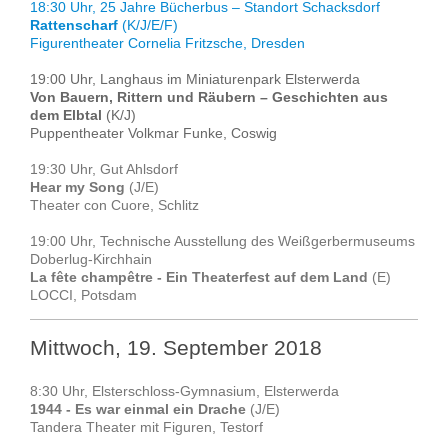
18:30 Uhr, 25 Jahre Bücherbus – Standort Schacksdorf
Rattenscharf
(K/J/E/F)
Figurentheater Cornelia Fritzsche, Dresden
19:00 Uhr, Langhaus im Miniaturenpark Elsterwerda
Von Bauern, Rittern und Räubern – Geschichten aus
dem Elbtal
(K/J)
Puppentheater Volkmar Funke, Coswig
19:30 Uhr, Gut Ahlsdorf
Hear my Song
(J/E)
Theater con Cuore, Schlitz
19:00 Uhr, Technische Ausstellung des Weißgerbermuseums
Doberlug-Kirchhain
La fête champêtre - Ein Theaterfest auf dem Land
(E)
LOCCI, Potsdam
Mittwoch, 19. September 2018
8:30 Uhr, Elsterschloss-Gymnasium, Elsterwerda
1944 - Es war einmal ein Drache
(J/E)
Tandera Theater mit Figuren, Testorf