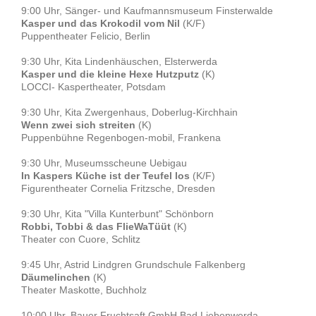
9:00 Uhr, Sänger- und Kaufmannsmuseum Finsterwalde
Kasper und das Krokodil vom Nil
(K/F)
Puppentheater Felicio, Berlin
9:30 Uhr, Kita Lindenhäuschen, Elsterwerda
Kasper und die kleine Hexe Hutzputz
(K)
LOCCI- Kaspertheater, Potsdam
9:30 Uhr, Kita Zwergenhaus, Doberlug-Kirchhain
Wenn zwei sich streiten
(K)
Puppenbühne Regenbogen-mobil, Frankena
9:30 Uhr, Museumsscheune Uebigau
In Kaspers Küche ist der Teufel los
(K/F)
Figurentheater Cornelia Fritzsche, Dresden
9:30 Uhr, Kita "Villa Kunterbunt" Schönborn
Robbi, Tobbi & das FlieWaTüüt
(K)
Theater con Cuore, Schlitz
9:45 Uhr, Astrid Lindgren Grundschule Falkenberg
Däumelinchen
(K)
Theater Maskotte, Buchholz
10:00 Uhr, Bauer Fruchtsaft GmbH Bad Liebenwerda