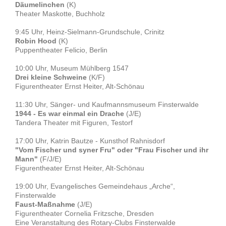
Däumelinchen
(K)
Theater Maskotte, Buchholz
9:45 Uhr, Heinz-Sielmann-Grundschule, Crinitz
Robin Hood
(K)
Puppentheater Felicio, Berlin
10:00 Uhr, Museum Mühlberg 1547
Drei kleine Schweine
(K/F)
Figurentheater Ernst Heiter, Alt-Schönau
11:30 Uhr, Sänger- und Kaufmannsmuseum Finsterwalde
1944 - Es war einmal ein Drache
(J/E)
Tandera Theater mit Figuren, Testorf
17:00 Uhr, Katrin Bautze - Kunsthof Rahnisdorf
"Vom Fischer und syner Fru" oder "Frau Fischer und ihr
Mann"
(F/J/E)
Figurentheater Ernst Heiter, Alt-Schönau
19:00 Uhr, Evangelisches Gemeindehaus „Arche“,
Finsterwalde
Faust-Maßnahme
(J/E)
Figurentheater Cornelia Fritzsche, Dresden
Eine Veranstaltung des Rotary-Clubs Finsterwalde