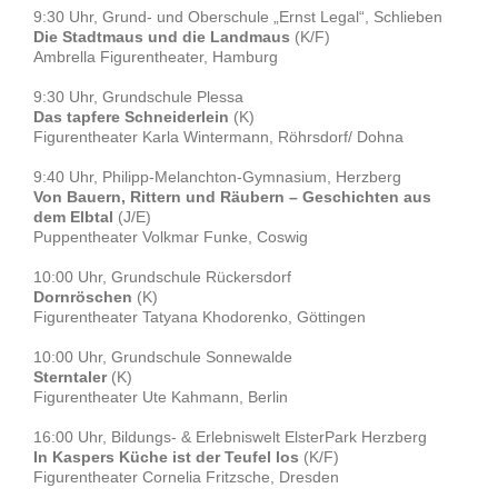
9:30 Uhr, Grund- und Oberschule „Ernst Legal“, Schlieben
Die Stadtmaus und die Landmaus
(K/F)
Ambrella Figurentheater, Hamburg
9:30 Uhr, Grundschule Plessa
Das tapfere Schneiderlein
(K)
Figurentheater Karla Wintermann, Röhrsdorf/ Dohna
9:40 Uhr, Philipp-Melanchton-Gymnasium, Herzberg
Von Bauern, Rittern und Räubern – Geschichten aus
dem Elbtal
(J/E)
Puppentheater Volkmar Funke, Coswig
10:00 Uhr, Grundschule Rückersdorf
Dornröschen
(K)
Figurentheater Tatyana Khodorenko, Göttingen
10:00 Uhr, Grundschule Sonnewalde
Sterntaler
(K)
Figurentheater Ute Kahmann, Berlin
16:00 Uhr, Bildungs- & Erlebniswelt ElsterPark Herzberg
In Kaspers Küche ist der Teufel los
(K/F)
Figurentheater Cornelia Fritzsche, Dresden