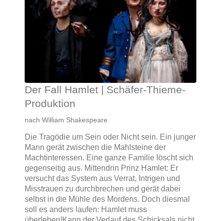
Der Fall Hamlet | Schäfer-Thieme-
Produktion
nach William Shakespeare
Die Tragödie um Sein oder Nicht sein. Ein junger
Mann gerät zwischen die Mahlsteine der
Machtinteressen. Eine ganze Familie löscht sich
gegenseitig aus.
Mittendrin Prinz Hamlet: Er
versucht das System aus Verrat, Intrigen und
Misstrauen zu durchbrechen und gerät dabei
selbst in die Mühle des Mordens.
Doch diesmal
soll es anders laufen: Hamlet muss
überleben!Kann der Verlauf des Schicksals nicht