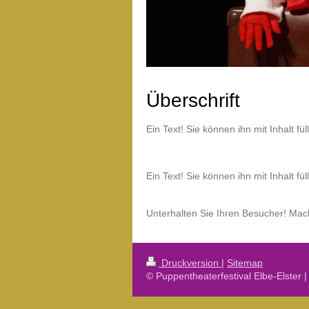
Überschrift
Ein Text! Sie können ihn mit Inhalt fü
Ein Text! Sie können ihn mit Inhalt fü
Unterhalten Sie Ihren Besucher! Mach
Druckversion
|
Sitemap
© Puppentheaterfestival Elbe-Elster 