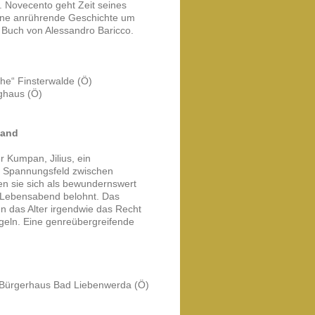
. Novecento geht Zeit seines
Eine anrührende Geschichte um
 Buch von Alessandro Baricco.
he“ Finsterwalde (Ö)
ghaus (Ö)
wand
r Kumpan, Jilius, ein
 Im Spannungsfeld zwischen
sen sie sich als bewundernswert
 Lebensabend belohnt. Das
n das Alter irgendwie das Recht
ngeln. Eine genreübergreifende
 Bürgerhaus Bad Liebenwerda (Ö)