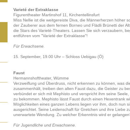
Varieté der Extraklasse
Figurentheater Martinshof 11, Kirchentellinsfurt
Miss Nellie ist die weitgereiste Diva, die Männerherzen höher s
der Zauberer aus dem fernen Borneo und Flädli Brünetti der Al
die Stars des Varieté-Theaters. Lassen Sie sich verzaubern, b
entführen vom "Varieté der Extraklasse"!
Für Erwachsene.
15. September, 19.00 Uhr – Schloss Uebigau (Ö)
Faust
Hermannshoftheater, Wümme
Verzweiflung und Überdruss, nicht erkennen zu können, was di
zusammenhält, treiben den alten Faust dazu, die Geister zu be
verbündet er sich mit Mephisto und verspricht ihm seine Seele,
zu bekommen. Mephisto lässt Faust durch einen Hexentrank wi
Möglichkeiten eines ganzen Lebens liegen vor ihm, doch nun s
ausgerichtet. Seine Leidenschaft für Gretchen und ihre Liebe 
unerwartete Wendung. Zu welcher Erkenntnis wird er gelangen
Für Jugendliche und Erwachsene.