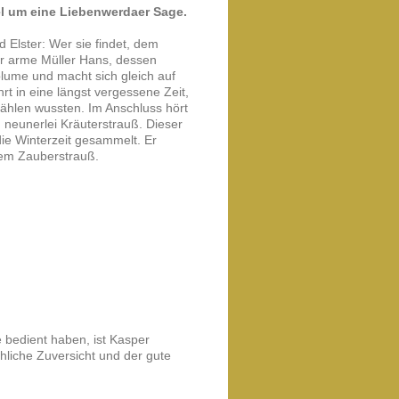
el um eine Liebenwerdaer Sage.
Elster: Wer sie findet, dem
er arme Müller Hans, dessen
lume und macht sich gleich auf
t in eine längst vergessene Zeit,
zählen wussten. Im Anschluss hört
eunerlei Kräuterstrauß. Dieser
die Winterzeit gesammelt. Er
nem Zauberstrauß.
 bedient haben, ist Kasper
öhliche Zuversicht und der gute