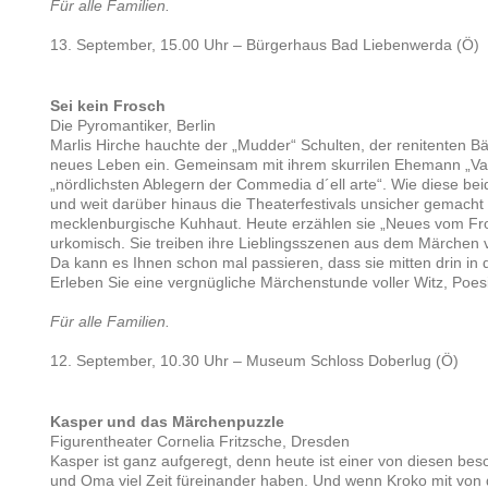
Für alle Familien.
13. September, 15.00 Uhr – Bürgerhaus Bad Liebenwerda (Ö)
Sei kein Frosch
Die Pyromantiker, Berlin
Marlis Hirche hauchte der „Mudder“ Schulten, der renitenten B
neues Leben ein. Gemeinsam mit ihrem skurrilen Ehemann „Va
„nördlichsten Ablegern der Commedia d´ell arte“. Wie diese bei
und weit darüber hinaus die Theaterfestivals unsicher gemacht
mecklenburgische Kuhhaut. Heute erzählen sie „Neues vom Fro
urkomisch. Sie treiben ihre Lieblingsszenen aus dem Märchen v
Da kann es Ihnen schon mal passieren, dass sie mitten drin in 
Erleben Sie eine vergnügliche Märchenstunde voller Witz, Poe
Für alle Familien.
12. September, 10.30 Uhr – Museum Schloss Doberlug (Ö)
Kasper und das Märchenpuzzle
Figurentheater Cornelia Fritzsche, Dresden
Kasper ist ganz aufgeregt, denn heute ist einer von diesen b
und Oma viel Zeit füreinander haben. Und wenn Kroko mit von d