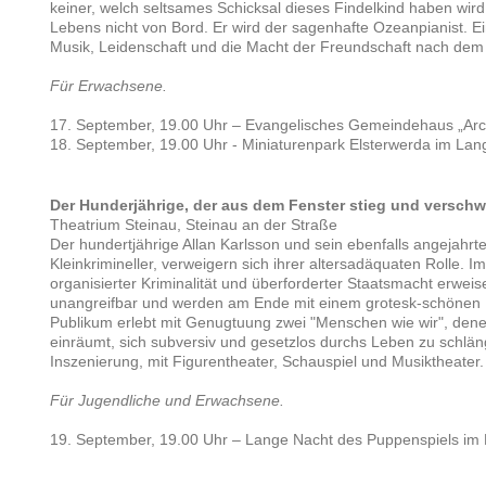
keiner, welch seltsames Schicksal dieses Findelkind haben wird
Lebens nicht von Bord. Er wird der sagenhafte Ozeanpianist. 
Musik, Leidenschaft und die Macht der Freundschaft nach dem
Für Erwachsene.
17. September, 19.00 Uhr – Evangelisches Gemeindehaus „Arc
18. September, 19.00 Uhr - Miniaturenpark Elsterwerda im Lan
Der Hunderjährige, der aus dem Fenster stieg und versch
Theatrium Steinau, Steinau an der Straße
Der hundertjährige Allan Karlsson und sein ebenfalls angejahrte
Kleinkrimineller, verweigern sich ihrer altersadäquaten Rolle.
organisierter Kriminalität und überforderter Staatsmacht erwei
unangreifbar und werden am Ende mit einem grotesk-schönen
Publikum erlebt mit Genugtuung zwei "Menschen wie wir", dene
einräumt, sich subversiv und gesetzlos durchs Leben zu schlä
Inszenierung, mit Figurentheater, Schauspiel und Musiktheater.
Für Jugendliche und Erwachsene.
19. September, 19.00 Uhr – Lange Nacht des Puppenspiels im