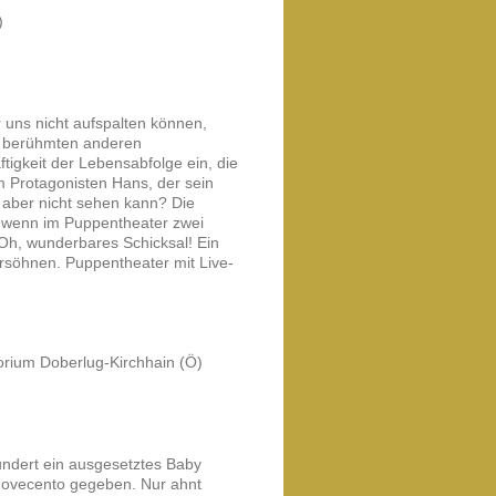
)
uns nicht aufspalten können,
e berühmten anderen
ftigkeit der Lebensabfolge ein, die
m Protagonisten Hans, der sein
 aber nicht sehen kann? Die
r wenn im Puppentheater zwei
? Oh, wunderbares Schicksal! Ein
ersöhnen. Puppentheater mit Live-
orium Doberlug-Kirchhain (Ö)
undert ein ausgesetztes Baby
Novecento gegeben. Nur ahnt