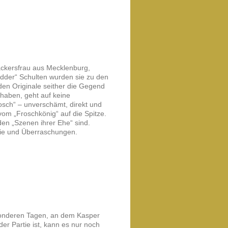
äckersfrau aus Mecklenburg,
dder“ Schulten wurden sie zu den
den Originale seither die Gegend
 haben, geht auf keine
sch“ – unverschämt, direkt und
om „Froschkönig“ auf die Spitze.
den „Szenen ihrer Ehe“ sind.
sie und Überraschungen.
esonderen Tagen, an dem Kasper
er Partie ist, kann es nur noch