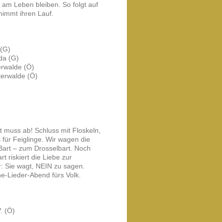
 am Leben bleiben. So folgt auf
immt ihren Lauf.
 (G)
da (G)
erwalde (Ö)
terwalde (Ö)
t muss ab! Schluss mit Floskeln,
s für Feiglinge. Wir wagen die
Bart – zum Drosselbart. Noch
 riskiert die Liebe zur
r: Sie wagt, NEIN zu sagen.
ne-Lieder-Abend fürs Volk.
. (Ö)