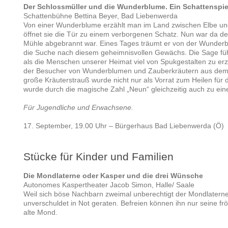
Der Schlossmüller und die Wunderblume.
Ein Schattenspi
Schattenbühne Bettina Beyer, Bad Liebenwerda
Von einer Wunderblume erzählt man im Land zwischen Elbe und 
öffnet sie die Tür zu einem verborgenen Schatz. Nun war da d
Mühle abgebrannt war. Eines Tages träumt er von der Wunderb
die Suche nach diesem geheimnisvollen Gewächs. Die Sage führ
als die Menschen unserer Heimat viel von Spukgestalten zu er
der Besucher von Wunderblumen und Zauberkräutern aus dem n
große Kräuterstrauß wurde nicht nur als Vorrat zum Heilen für 
wurde durch die magische Zahl „Neun“ gleichzeitig auch zu ei
Für Jugendliche und Erwachsene.
17. September, 19.00 Uhr – Bürgerhaus Bad Liebenwerda (Ö)
Stücke für Kinder und Familien
Die Mondlaterne oder Kasper und die drei Wünsche
Autonomes Kaspertheater Jacob Simon, Halle/ Saale
Weil sich böse Nachbarn zweimal unberechtigt der Mondlaterne
unverschuldet in Not geraten. Befreien können ihn nur seine fr
alte Mond.