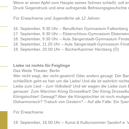
Wenn er einen Apfel vom Haupte seines Sohnes schießt, soll er
Druck Gegendruck und eine aufregende Befreiungsgeschichte n
Für Erwachsene und Jugendliche ab 12 Jahren.
16. September, 9.30 Uhr – Berufliches Gymnasium Falkenberg
17. September, 8.30 Uhr – Elsterschloss-Gymnasium Elsterwer
18. September, 9.30 Uhr – Aula Sängerstadt-Gymnasium Finst
18. September, 11.20 Uhr – Aula Sängerstadt-Gymnasium Fins
18. September, 20.00 Uhr – BücherKammer Herzberg (Ö)
Liebe ist nichts für Feiglinge
Das Weite Theater, Berlin
Wer nicht wagt, der nicht gewinnt! Oder anders gesagt: Der Bar
schließlich geht es hier um die Liebe! Und die ist wahrlich nicht
Liebe zum Lied – zum Volkslied! Und wir wagen die Liebe zum 
genauer: Zum Märchen König Drosselbart! Der König Drosselbart
Königstochter! Gewagt? Aber die Königstochter ist noch mutige
Disharmonisch? Tratsch von Gestern? – Auf alle Fälle: Ein Sze
Für Erwachsene.
19. September, 16.00 Uhr – Kunst & Kultursommer Saxdorf e. V