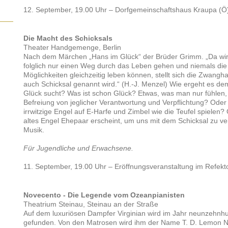
12. September, 19.00 Uhr – Dorfgemeinschaftshaus Kraupa (Ö
Die Macht des Schicksals
Theater Handgemenge, Berlin
Nach dem Märchen „Hans im Glück“ der Brüder Grimm. „Da wir 
folglich nur einen Weg durch das Leben gehen und niemals di
Möglichkeiten gleichzeitig leben können, stellt sich die Zwangha
auch Schicksal genannt wird.“ (H.-J. Menzel) Wie ergeht es de
Glück sucht? Was ist schon Glück? Etwas, was man nur fühlen,
Befreiung von jeglicher Verantwortung und Verpflichtung? Ode
irrwitzige Engel auf E-Harfe und Zimbel wie die Teufel spielen
altes Engel Ehepaar erscheint, um uns mit dem Schicksal zu v
Musik.
Für Jugendliche und Erwachsene.
11. September, 19.00 Uhr – Eröffnungsveranstaltung im Refekt
Novecento - Die Legende vom Ozeanpianisten
Theatrium Steinau, Steinau an der Straße
Auf dem luxuriösen Dampfer Virginian wird im Jahr neunzehnh
gefunden. Von den Matrosen wird ihm der Name T. D. Lemon 