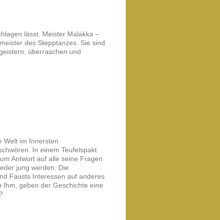
chlagen lässt. Meister Malakka –
tmeister des Stepptanzes. Sie sind
egeistern, überraschen und
e Welt im Innersten
schwören. In einem Teufelspakt
 um Antwort auf alle seine Fragen
eder jung werden. Die
ind Fausts Interessen auf anderes
zu Ihm, geben der Geschichte eine
?