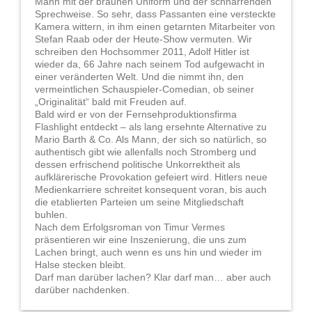
Mann mit der braunen Uniform und der schnarrenden
Sprechweise. So sehr, dass Passanten eine versteckte
Kamera wittern, in ihm einen getarnten Mitarbeiter von
Stefan Raab oder der Heute-Show vermuten. Wir
schreiben den Hochsommer 2011, Adolf Hitler ist
wieder da, 66 Jahre nach seinem Tod aufgewacht in
einer veränderten Welt. Und die nimmt ihn, den
vermeintlichen Schauspieler-Comedian, ob seiner
„Originalität“ bald mit Freuden auf.
Bald wird er von der Fernsehproduktionsfirma
Flashlight entdeckt – als lang ersehnte Alternative zu
Mario Barth & Co. Als Mann, der sich so natürlich, so
authentisch gibt wie allenfalls noch Stromberg und
dessen erfrischend politische Unkorrektheit als
aufklärerische Provokation gefeiert wird. Hitlers neue
Medienkarriere schreitet konsequent voran, bis auch
die etablierten Parteien um seine Mitgliedschaft
buhlen.
Nach dem Erfolgsroman von Timur Vermes
präsentieren wir eine Inszenierung, die uns zum
Lachen bringt, auch wenn es uns hin und wieder im
Halse stecken bleibt.
Darf man darüber lachen? Klar darf man… aber auch
darüber nachdenken.